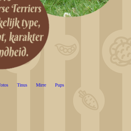
fotos
Tinus
Mirre
Pups