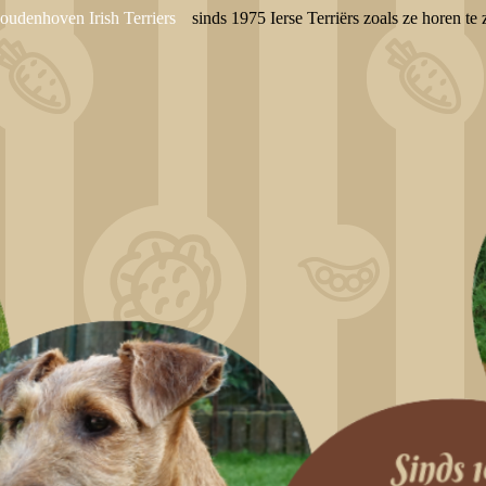
oudenhoven Irish Terriers
sinds 1975 Ierse Terriërs zoals ze horen te z