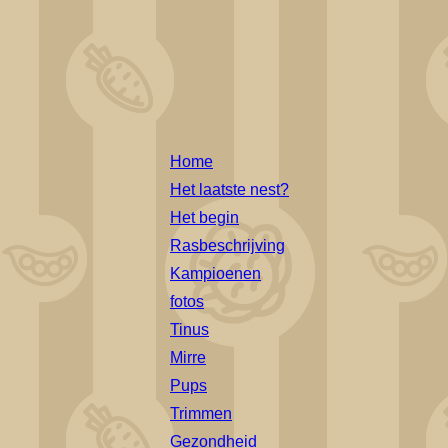
Home
Het laatste nest?
Het begin
Rasbeschrijving
Kampioenen
fotos
Tinus
Mirre
Pups
Trimmen
Gezondheid