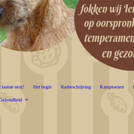
 laatste nest?
Het begin
Rasbeschrijving
Kampioenen
Gezondheid