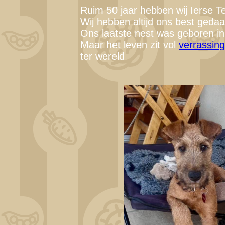
Ruim 50 jaar hebben wij Ierse Te
Wij hebben altijd ons best gedaa
Ons laatste nest was geboren in
Maar het leven zit vol
verrassin
t
er wereld