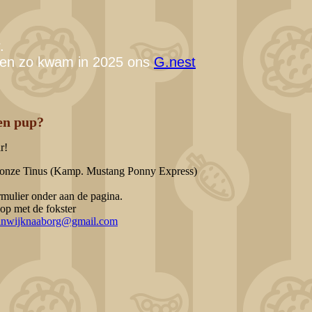
.
, en zo kwam in 2025 ons
G.nest
en pup?
r!
s onze Tinus (Kamp. Mustang Ponny Express)
rmulier onder aan de pagina.
 op met de fokster
anwijknaaborg@gmail.com