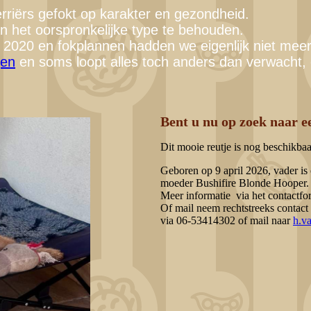
rriërs gefokt op karakter en gezondheid.
n het oorspronkelijke type te behouden.
 2020 en fokplannen hadden we eigenlijk niet meer
gen
en soms loopt alles toch anders dan verwacht
Bent u nu op zoek naar e
Dit mooie reutje is nog beschikbaa
Geboren op 9 april 2026, vader i
moeder Bushifire Blonde Hooper.
Meer informatie via het contactfo
Of mail neem rechtstreeks contact
via 06-53414302 of mail naar
h.v